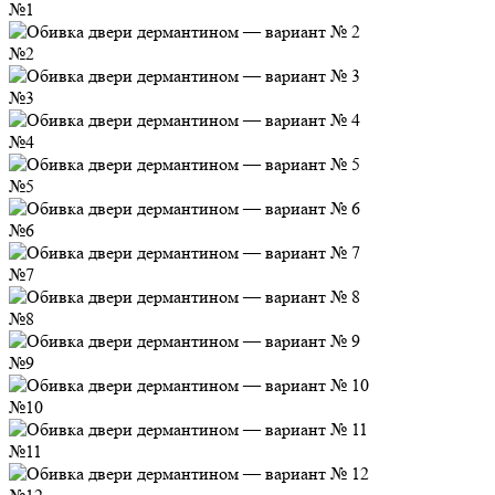
№1
№2
№3
№4
№5
№6
№7
№8
№9
№10
№11