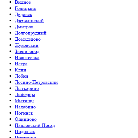
Видное
Голицыно
Дедовск
Дзержинский
Дмитров
Долгопрудный
Домодедово
Жуковский
Звенигород
Ивантеевка
Истра
Клин
Лобня
Лосино-Петровский
Лыткарино
Люберцы
Мытищи
Нахабино
Ногинск
Одинцово
Павловский Посад
Подольск
Протвино