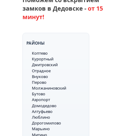
замков в Дедовске -
от 15
минут!
РАЙОНЫ
Коптево
Курортный
Дмитровский
Отрадное
Внуково
Перово
Молжаниновский
Бутово
Аэропорт
Домодедово
Алтуфьево
Люблино
Дорогомилово
Марьино
Митино