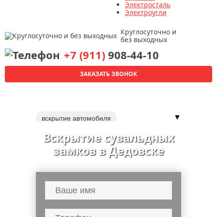
Электросталь
Электроугли
Круглосуточно и
без выходных
+7 (911)
908-44-10
ЗАКАЗАТЬ ЗВОНОК
▼
вскрытие автомобиля
вскрытие автомобилей
Вскрытие сувальдных
вскрытие квартир
замков в Дедовске
ремонт дверных замков
замена дверных замков
перекодировка замка
замки