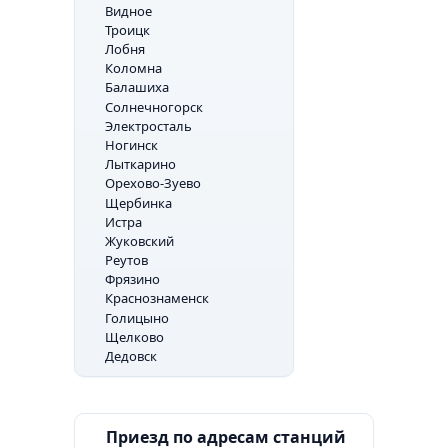
Видное
Троицк
Лобня
Коломна
Балашиха
Солнечногорск
Электросталь
Ногинск
Лыткарино
Орехово-Зуево
Щербинка
Истра
Жуковский
Реутов
Фрязино
Краснознаменск
Голицыно
Щелково
Дедовск
Приезд по адресам станций