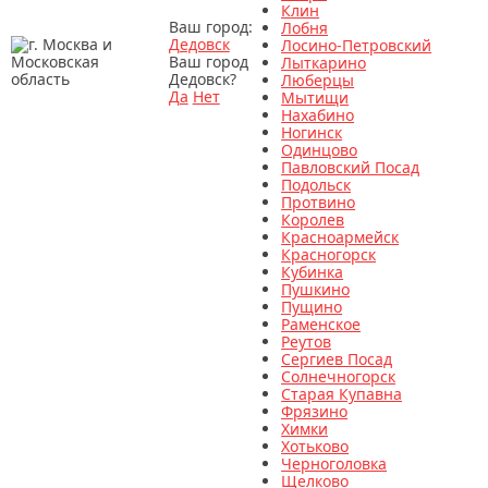
Клин
Ваш город:
Лобня
Дедовск
Лосино-Петровский
Ваш город
Лыткарино
Дедовск?
Люберцы
Да
Нет
Мытищи
Нахабино
Ногинск
Одинцово
Павловский Посад
Подольск
Протвино
Королев
Красноармейск
Красногорск
Кубинка
Пушкино
Пущино
Раменское
Реутов
Сергиев Посад
Солнечногорск
Старая Купавна
Фрязино
Химки
Хотьково
Черноголовка
Щелково