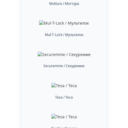
Mottura / Моттура
Mul-T-Lock / Мультилок
Securemme / Секуремме
Tesa / Теса