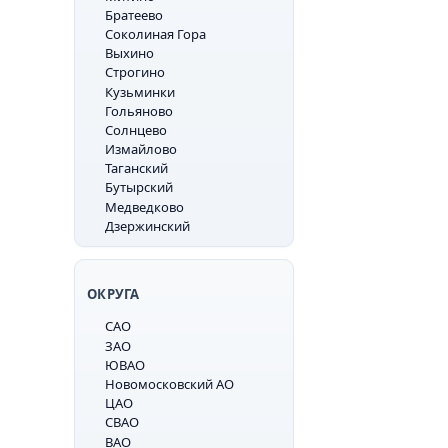
Братеево
Соколиная Гора
Выхино
Строгино
Кузьминки
Гольяново
Солнцево
Измайлово
Таганский
Бутырский
Медведково
Дзержинский
ОКРУГА
САО
ЗАО
ЮВАО
Новомосковский АО
ЦАО
СВАО
ВАО